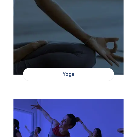
SEG
18:15
QUA
19:00
SAB
09:30
Yoga