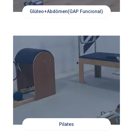
Glúteo+Abdômen(GAP Funcional)
Pilates