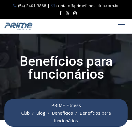
Ir
(54) 3401-3868
|
contato@primefitnessclub.com.br
para
o
conteúdo
Benefícios para
funcionários
PRIME Fitness
Club
/
Blog
/
Beneficios
/
Benefícios para
funcionários