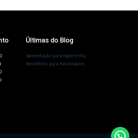
nto
Últimas do Blog
0
Alimentação para hipertrofia
0
Benefícios para funcionários
0
0