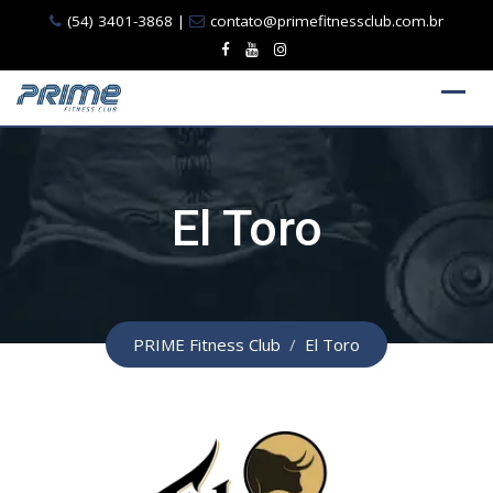
Ir
(54) 3401-3868
|
contato@primefitnessclub.com.br
para
o
conteúdo
El Toro
PRIME Fitness Club
/
El Toro