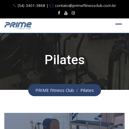
Ir
(54) 3401-3868
|
contato@primefitnessclub.com.br
para
o
conteúdo
Pilates
PRIME Fitness Club
/
Pilates